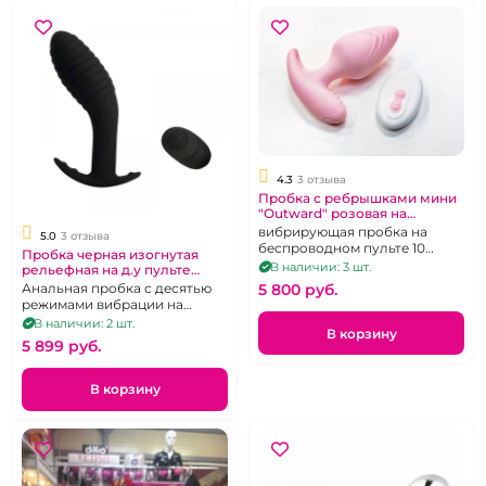
4.3
3 отзыва
Пробка с ребрышками мини
"Outward" розовая на
дистанционном пульте
вибрирующая пробка на
5.0
3 отзыва
беспроводном пульте 10
Пробка черная изогнутая
режимов
В наличии: 3 шт.
рельефная на д.у пульте
"Yunman"
Анальная пробка с десятью
5 800 pуб.
режимами вибрации на
беспроводном пульте
В наличии: 2 шт.
В корзину
5 899 pуб.
В корзину