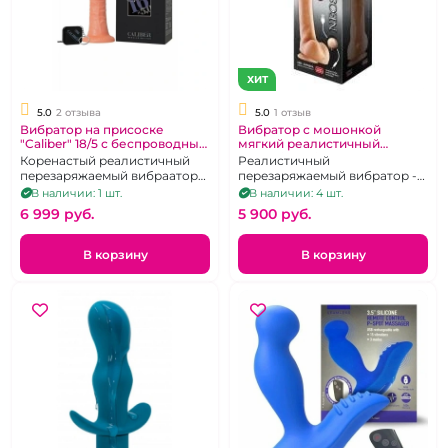
ХИТ
5.0
2 отзыва
5.0
1 отзыв
Вибратор на присоске
Вибратор с мошонкой
"Caliber" 18/5 с беспроводным
мягкий реалистичный
пультом
"Neoskin" с беспроводным
Коренастый реалистичный
Реалистичный
пультом
перезаряжаемый вибраатор
перезаряжаемый вибратор -
на присоске из ТПЕ с радио-
фаллоимитатор с пультом
В наличии: 1 шт.
В наличии: 4 шт.
пультом.
дистанционного управления
6 999 pуб.
5 900 pуб.
В корзину
В корзину