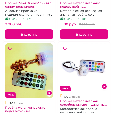
Пробка "Sex4Driems" синяя с
Пробка металлическая с
синим кристаллом
подсветкой на
дистанционном пульте
Анальная пробка из
металлическая рельефная
медицинской стали с синим
анальная пробка со
напылением и кристаллом
светодиодной подсветкой и
В наличии: 1 шт.
В наличии: 1 шт.
синего цвета
пультом управления
2 200 pуб.
1 100 pуб.
3 500 pуб.
В корзину
В корзину
-63%
-78%
5.0
2 отзыва
Пробка металлическая
5.0
1 отзыв
серебристая светящаяся на
Пробка металлическая с
пульте
Металлическая пробка
подстветкой на
классической формы,