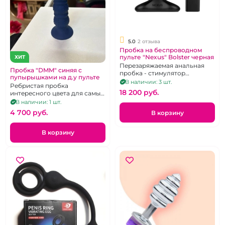
5.0
2 отзыва
Пробка на беспроводном
пульте "Nexus" Bolster черная
ХИТ
Перезаряжаемая анальная
Пробка "DMM" синяя с
пробка - стимулятор
пупырышками на д.у пульте
простаты с вибрацией,
В наличии: 3 шт.
Ребристая пробка
изменяемым размером и
18 200 pуб.
интересного цвета для самых
дистанционным
чувственных стимуляций
В наличии: 1 шт.
управлением.
4 700 pуб.
В корзину
В корзину