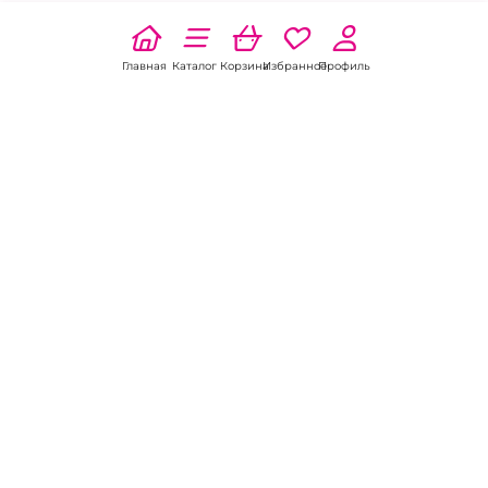
Главная
Каталог
Корзина
Избранное
Профиль
Наши соц
сети:
Если есть
вопросы:
КОНТАКТЫ В НИКЕЛЕ
8 (800) 301-70-69
intimhouse@mail.ru
КАТАЛОГ