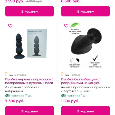
2 599 pуб.
6 600 pуб.
4 850 pуб.
В корзину
В корзину
5.0
3 отзыва
5.0
1 отзыв
Пробка черная на присоске с
Пробка без вибрации с
беспроводым пультом Shock
ребрышками на конусе
Анальная пробочка с
черная пробочка на присоске
вибрацией
с вертикальными
ребрышками
В наличии: 7 шт.
В наличии: 1 шт.
7 300 pуб.
1 500 pуб.
В корзину
В корзину