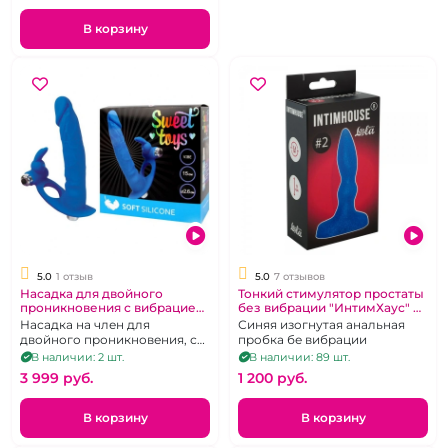
В корзину
5.0
1 отзыв
5.0
7 отзывов
Насадка для двойного
Тонкий стимулятор простаты
проникновения с вибрацией
без вибрации "ИнтимХаус" №
Sweet Toys синяя
2 синий
Насадка на член для
Синяя изогнутая анальная
двойного проникновения, с
пробка бе вибрации
клиторальной стимуляцией
В наличии: 2 шт.
В наличии: 89 шт.
3 999 pуб.
1 200 pуб.
В корзину
В корзину