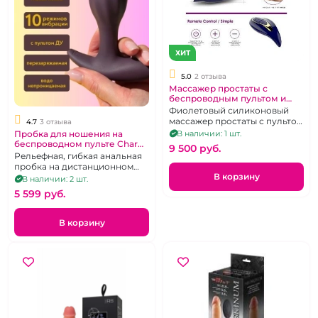
ХИТ
5.0
2 отзыва
Массажер простаты с
беспроводным пультом и
кольцом для мошонки "Muti"
Фиолетовый силиконовый
массажер простаты с пультом
4.7
3 отзыва
ьеспроводного управлления
В наличии: 1 шт.
Пробка для ношения на
беспроводном пульте Charm
9 500 pуб.
"Spice it up" сиреневая
Рельефная, гибкая анальная
ребристая
пробка на дистанционном
В корзину
управлении с 10 режимами
В наличии: 2 шт.
вибрации.
5 599 pуб.
В корзину