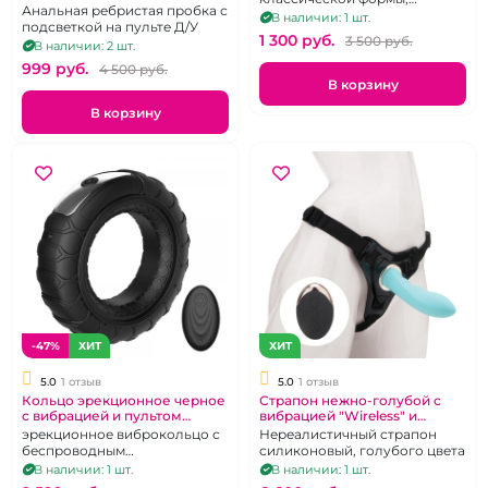
дистанционном пульте
Анальная ребристая пробка с
дистанционное управление
В наличии: 1 шт.
подсветкой на пульте Д/У
световыми эффектами
1 300 pуб.
3 500 pуб.
В наличии: 2 шт.
999 pуб.
4 500 pуб.
В корзину
В корзину
-47%
ХИТ
ХИТ
5.0
1 отзыв
5.0
1 отзыв
Кольцо эрекционное черное
Страпон нежно-голубой с
с вибрацией и пультом
вибрацией "Wireless" и
"Всесезонные шины"
пультом дистанционного
эрекционное виброкольцо с
Нереалистичный страпон
перезаряжаемое
управления
беспроводным
силиконовый, голубого цвета
дистанционным пультом
В наличии: 1 шт.
В наличии: 1 шт.
управления