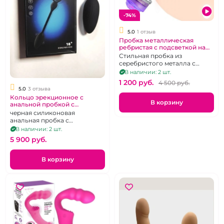
-74%
5.0
1 отзыв
Пробка металлическая
ребристая с подсветкой на
беспроводном пульте.
Стильная пробка из
серебристого металла с
красивым рельефом и
В наличии: 2 шт.
подсветкой.
1 200 pуб.
4 500 pуб.
5.0
3 отзыва
Кольцо эрекционное с
В корзину
анальной пробкой с
беспроводным пультом
черная силиконовая
анальная пробка с
эрекционным кольцом на
В наличии: 2 шт.
сцепке, с вибрацией и
5 900 pуб.
пультом
В корзину