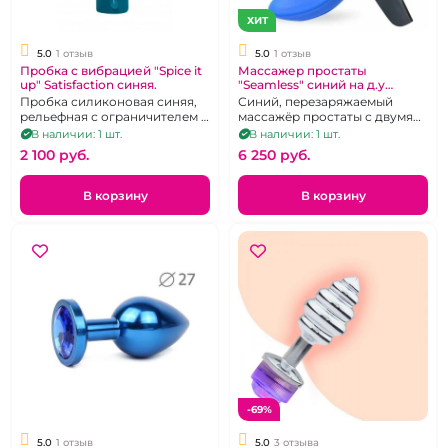
ХИТ
5.0
1 отзыв
5.0
1 отзыв
Пробка с вибрацией "Spice it
Массажер простаты
up" Satisfaction синяя.
"Seamless" синий на д.у
пульте
Пробка силиконовая синяя,
Синий, перезаряжаемый
рельефная с ограничителем и
массажёр простаты с двумя
вибрацией.
двигателями и
В наличии: 1 шт.
В наличии: 1 шт.
дистанционным
2 100 pуб.
6 250 pуб.
управлением.
В корзину
В корзину
-69%
5.0
1 отзыв
5.0
3 отзыва