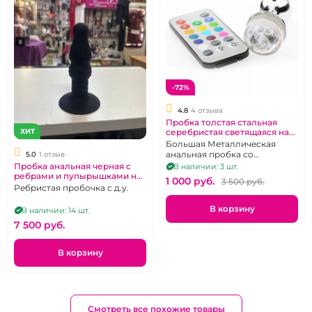
-72%
4.8
4 отзыва
Пробка толстая стальная
серебристая светящаяся на
ХИТ
дистанционном пульте
Большая Металлическая
анальная пробка со
5.0
1 отзыв
светодиодной подсветкой на
Пробка анальная черная с
В наличии: 3 шт.
пульте
ребрами и пупырышками на
1 000 pуб.
3 500 pуб.
д.у пульте
Ребристая пробочка с д.у.
В корзину
В наличии: 14 шт.
7 500 pуб.
В корзину
Смотреть все похожие товары