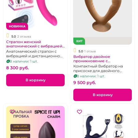
НОВИНКА
5.0
2 отзыва
ХИТ
Страпон женский
анатомический с вибрацией
на беспроводном пульте
Анатомический страпон с
5.0
1 отзыв
"SlimLine"
вибрацией и дистанционном
Вибратор двойное
пультом
проникновение с
В наличии: 1 шт.
беспроводным пультом
Компактный Вибратор на
8 300 pуб.
"Yunman"
присоске для двойного
проникновения с д\у
В наличии: 1 шт.
В корзину
9 500 pуб.
В корзину