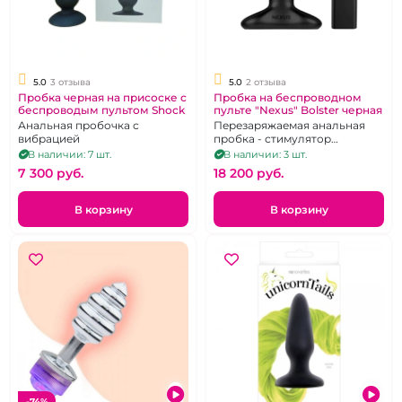
5.0
3 отзыва
5.0
2 отзыва
Пробка черная на присоске с
Пробка на беспроводном
беспроводым пультом Shock
пульте "Nexus" Bolster черная
Анальная пробочка с
Перезаряжаемая анальная
вибрацией
пробка - стимулятор
простаты с вибрацией,
В наличии: 7 шт.
В наличии: 3 шт.
изменяемым размером и
7 300 pуб.
18 200 pуб.
дистанционным
управлением.
В корзину
В корзину
-74%