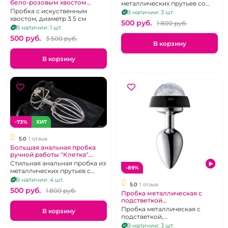
бело-розовым хвостом
металлических прутьев со
"Metal"
стопором-сердечко, размер
Пробка с искуственным
В наличии: 3 шт.
M
хвостом, диаметр 3.5 см
500 pуб.
1 800 pуб.
В наличии: 1 шт.
500 pуб.
3 500 pуб.
В корзину
В корзину
-73%
ХИТ
5.0
1 отзыв
Большая анальная пробка
ручной работы "Клетка"
металлическая
Стильная анальная пробка из
-89%
металлических прутьев с
круглым стопором, размер L
В наличии: 4 шт.
5.0
1 отзыв
500 pуб.
1 800 pуб.
Пробка металлическая с
подстветкой
перезаряжаемая
Пробка металлическая с
В корзину
подстветкой,
перезаряжаемая
В наличии: 3 шт.