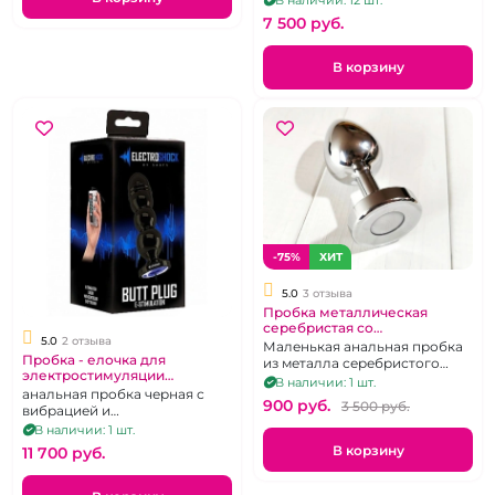
стимуляции с белым
7 500 pуб.
кристаллом
В корзину
-75%
ХИТ
5.0
3 отзыва
Пробка металлическая
серебристая со
5.0
2 отзыва
светодиодами в основании.
Маленькая анальная пробка
Пробка - елочка для
из металла серебристого
электростимуляции
цвета.
В наличии: 1 шт.
"Electroshok"
анальная пробка черная с
900 pуб.
3 500 pуб.
вибрацией и
электроимпульсами
В наличии: 1 шт.
В корзину
11 700 pуб.