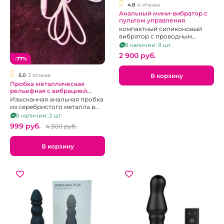
4.8
4 отзыва
Анальный мини-вибратор с
пультом управления
компактный силиконовый
вибратор с проводным
пультом, черный, на
В наличии: 9 шт.
батарейках
2 900 pуб.
-77%
В корзину
5.0
3 отзыва
Пробка металлическая
рельефная с вибрацией
"Runyu" и розовым
Изысканная анальная пробка
кристаллом.
из серебристого металла в
виде елочки.
В наличии: 2 шт.
999 pуб.
4 300 pуб.
В корзину