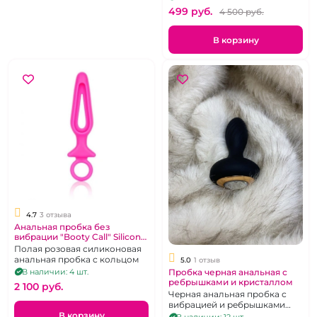
499 pуб.
4 500 pуб.
В корзину
4.7
3 отзыва
Анальная пробка без
вибрации "Booty Call" Silicone
Groove Probe
Полая розовая силиконовая
анальная пробка с кольцом
5.0
1 отзыв
Пробка черная анальная с
В наличии: 4 шт.
ребрышками и кристаллом
2 100 pуб.
Черная анальная пробка с
вибрацией и ребрышками
для дополнительной
В корзину
В наличии: 12 шт.