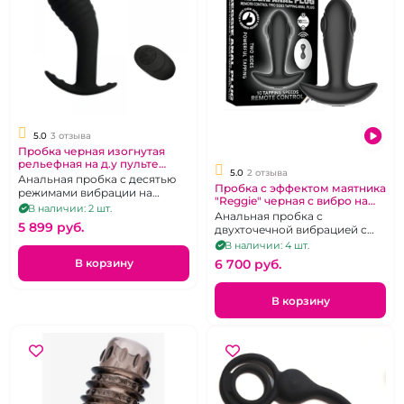
5.0
3 отзыва
Пробка черная изогнутая
рельефная на д.у пульте
5.0
2 отзыва
"Yunman"
Анальная пробка с десятью
Пробка с эффектом маятника
режимами вибрации на
"Reggie" черная с вибро на
беспроводном пульте
В наличии: 2 шт.
д.у пульте
Анальная пробка с
5 899 pуб.
двухточечной вибрацией с
беспроводным пультом
В наличии: 4 шт.
В корзину
6 700 pуб.
В корзину