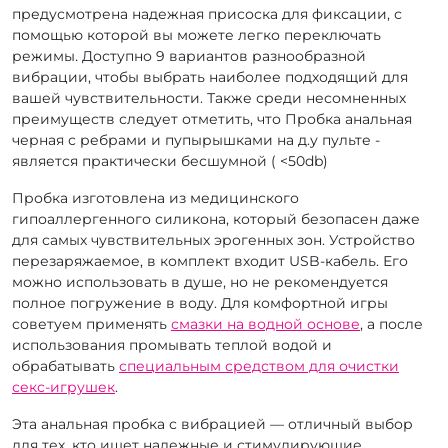
предусмотрена надежная присоска для фиксации, с
помощью которой вы можете легко переключать
режимы. Доступно 9 вариантов разнообразной
вибрации, чтобы выбрать наиболее подходящий для
вашей чувствительности. Также среди несомненных
преимуществ следует отметить, что Пробка анальная
черная с ребрами и пупырышками на д.у пульте -
является практически бесшумной ( <50db)
Пробка изготовлена из медицинского
гипоаллергенного силикона, который безопасен даже
для самых чувствительных эрогенных зон. Устройство
перезаряжаемое, в комплект входит USB-кабель. Его
можно использовать в душе, но не рекомендуется
полное погружение в воду. Для комфортной игры
советуем применять
смазки на водной основе
, а после
использования промывать теплой водой и
обрабатывать
специальным средством для очистки
секс-игрушек
.
Эта анальная пробка с вибрацией — отличный выбор
для тех, кто ищет надежные и стимулирующие