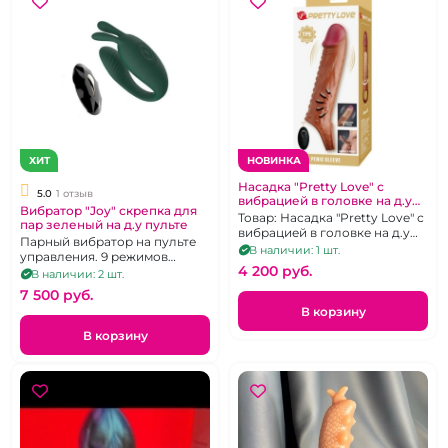
ХИТ
НОВИНКА
Насадка "Pretty Love" с
5.0
1 отзыв
вибрацией в головке на д.у
Вибратор "Joy" скрепка для
пульте
Товар: Насадка "Pretty Love" с
пар зеленый на д.у пульте
вибрацией в головке на д.у
Парный вибратор на пульте
пульте
В наличии: 1 шт.
управления. 9 режимов
4 200 pуб.
вибрации.
В наличии: 2 шт.
7 500 pуб.
В корзину
В корзину