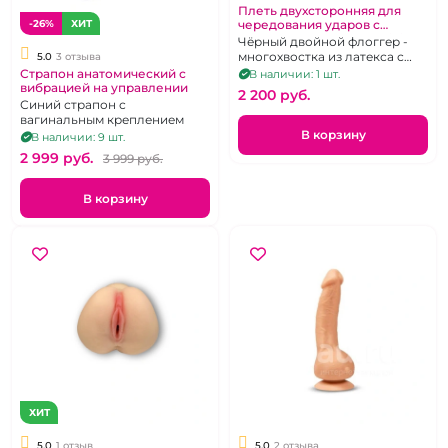
Плеть двухсторонняя для
чередования ударов с
-26%
ХИТ
шариками и лентами"Mini
Чёрный двойной флоггер -
Rocket"
многохвостка из латекса с
5.0
3 отзыва
хромированной ручкой
Страпон анатомический с
В наличии: 1 шт.
вибрацией на управлении
2 200 pуб.
Синий страпон с
вагинальным креплением
В корзину
В наличии: 9 шт.
2 999 pуб.
3 999 pуб.
В корзину
ХИТ
5.0
1 отзыв
5.0
2 отзыва