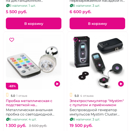
на дистанционном
перезаряжаемой насадкой на
управлении
пульте управления
В наличии: 1 шт.
В наличии: 3 шт.
5 500 pуб.
6 600 pуб.
В корзину
В корзину
-63%
5.0
1 отзыв
5.0
4 отзыва
Пробка металлическая с
Электростимулятор "Mystim"
подстветкой на
с пультом и приёмником
дистанционном управлении
Металлическая анальная
Беспроводной генератор
пробка со светодиодной
импульсов Mystim Cluster
подсветкой на беспроводном
Buster
В наличии: 4 шт.
В наличии: 3 шт.
пульте
1 300 pуб.
19 500 pуб.
3 500 pуб.