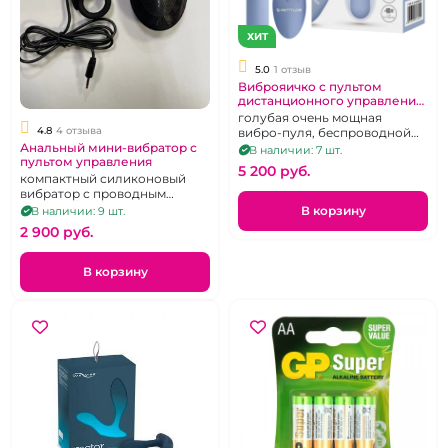
ХИТ
5.0
1 отзыв
Виброяичко с пультом
дистанционного управления
"Pretty Love"
голубая очень мощная
4.8
4 отзыва
вибро-пуля, беспроводной
Анальный мини-вибратор с
пульт ДУ, 12 режимов
В наличии: 7 шт.
пультом управления
5 200 pуб.
компактный силиконовый
вибратор с проводным
пультом, черный, на
В корзину
В наличии: 9 шт.
батарейках
2 900 pуб.
В корзину