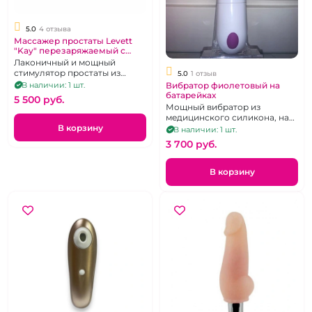
5.0
4 отзыва
Массажер простаты Levett
"Kay" перезаряжаемый с
пультом дистанционного
Лаконичный и мощный
управления
стимулятор простаты из
5.0
1 отзыв
черного медицинского
Вибратор фиолетовый на
В наличии: 1 шт.
силикона с двумя
батарейках
5 500 pуб.
независимыми
Мощный вибратор из
вибромоторами и пультом
медицинского силикона, на
дистанционного управления.
батарейках, 9 режимов
В корзину
В наличии: 1 шт.
вибрации
3 700 pуб.
В корзину