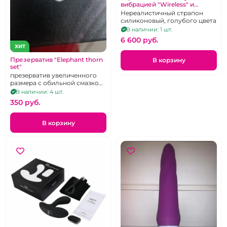
вибрацией "Wireless" и
пультом дистанционного
Нереалистичный страпон
управления
силиконовый, голубого цвета
В наличии: 1 шт.
6 600 pуб.
ХИТ
Презерватив "Elephant thorn
В корзину
set"
презерватив увеличенного
размера с обильной смазкой
и дополнительным рельефом
В наличии: 4 шт.
для стимуляции
350 pуб.
В корзину