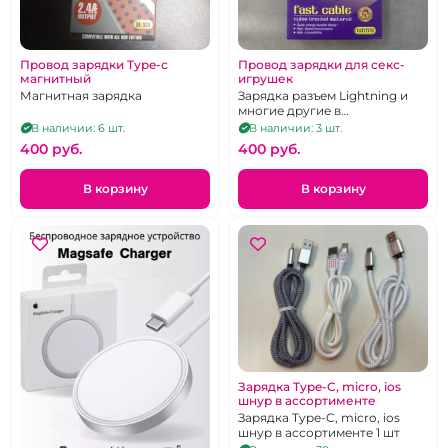
Провод зарядки Type-c
Провод зарядки для секс-
магнитный
игрушек
Магнитная зарядка
Зарядка разъем Lightning и
многие другие в
ассортименте
В наличии: 6 шт.
В наличии: 3 шт.
400 pуб.
400 pуб.
В корзину
В корзину
Зарядка Type-C, micro, ios
шнур в ассортименте
Зарядка Type-C, micro, ios
шнур в ассортименте 1 шт