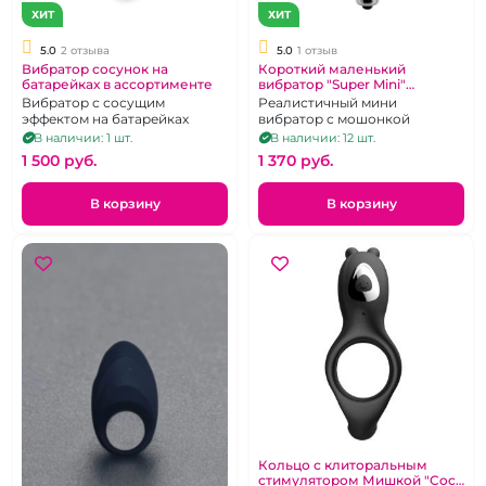
ХИТ
ХИТ
5.0
2 отзыва
5.0
1 отзыв
Вибратор сосунок на
Короткий маленький
батарейках в ассортименте
вибратор "Super Mini"
Mavournin
Вибратор с сосущим
Реалистичный мини
эффектом на батарейках
вибратор с мошонкой
В наличии: 1 шт.
В наличии: 12 шт.
1 500 pуб.
1 370 pуб.
В корзину
В корзину
Кольцо с клиторальным
стимулятором Мишкой "Cock