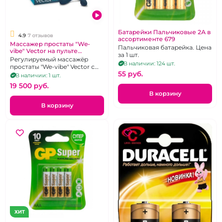
Батарейки Пальчиковые 2А в
4.9
7 отзывов
ассортименте 679
Массажер простаты "We-
Пальчиковая батарейка. Цена
vibe" Vector на пульте
за 1 шт.
управления
Регулируемый массажёр
В наличии: 124 шт.
простаты "We-vibe" Vector с
55 pуб.
дистанционным управлением
В наличии: 1 шт.
тёмно-серого цвета
19 500 pуб.
В корзину
В корзину
ХИТ