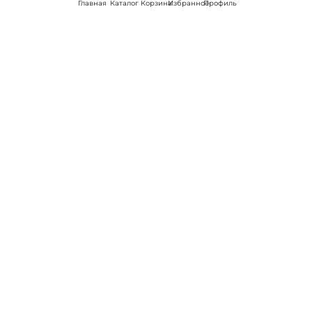
Главная
Каталог
Корзина
Избранное
Профиль
Наши соц
сети:
Если есть
вопросы:
КОНТАКТЫ В НИКЕЛЕ
8 (800) 301-70-69
intimhouse@mail.ru
КАТАЛОГ
Подарки и сувениры
Вибраторы