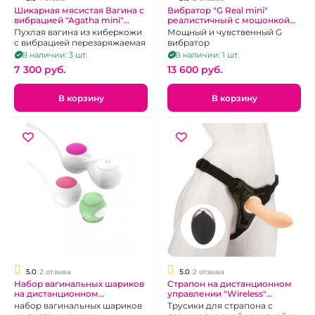
Шикарная мясистая Вагина с
Вибратор "G Real mini"
вибрацией "Agatha mini"
реалистичный с мошонкой
кибер кожа
на присоске,
Пухлая вагина из киберкожи
Мощный и чувственный G
перезаряжаемый
с вибрацией перезаряжаемая
вибратор
В наличии: 3 шт.
В наличии: 1 шт.
7 300 pуб.
13 600 pуб.
В корзину
В корзину
5.0
2 отзыва
5.0
2 отзыва
Набор вагинальных шариков
Страпон на дистанционном
на дистанционном
управлении "Wireless"
управлении
телесный
набор вагинальных шариков
Трусики для страпона с