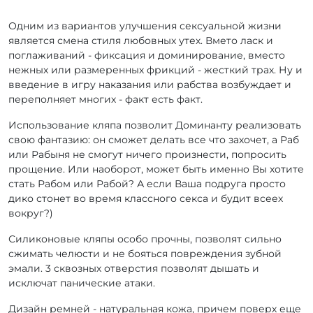
Одним из вариантов улучшения сексуальной жизни
является смена стиля любовных утех. Вмето ласк и
поглаживаний - фиксация и доминирование, вместо
нежных или размеренных фрикций - жесткий трах. Ну и
введение в игру наказания или рабства возбуждает и
переполняет многих - факт есть факт.
Использование кляпа позволит Доминанту реализовать
свою фантазию: он сможет делать все что захочет, а Раб
или Рабыня не смогут ничего произнести, попросить
прощение. Или наоборот, может быть именно Вы хотите
стать Рабом или Рабой? А если Ваша подруга просто
дико стонет во время классного секса и будит всеех
вокруг?)
Силиконовые кляпы особо прочны, позволят сильно
сжимать челюсти и не бояться повреждения зубной
эмали. 3 сквозных отверстия позволят дышать и
исключат панические атаки.
Дизайн ремней - натуральная кожа, причем поверх еще