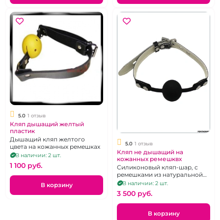
5.0
1 отзыв
Кляп дышащий желтый
пластик
Дышащий кляп желтого
5.0
1 отзыв
цвета на кожанных ремешках
Кляп не дышащий на
В наличии: 2 шт.
кожанных ремешквх
1 100 pуб.
Силиконовый кляп-шар, с
ремешками из натуральной
кожи
В наличии: 2 шт.
В корзину
3 500 pуб.
В корзину