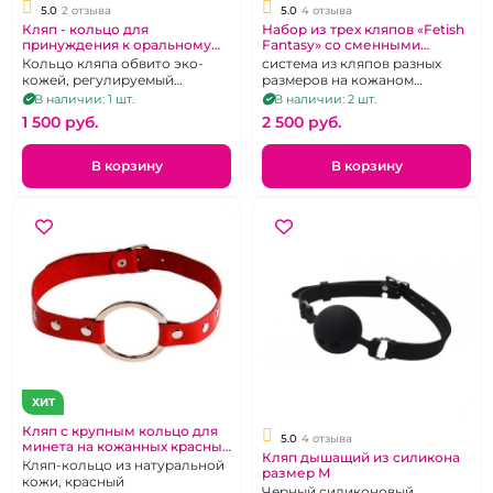
5.0
2 отзыва
5.0
4 отзыва
Кляп - кольцо для
Набор из трех кляпов «Fetish
принуждения к оральному
Fantasy» со сменными
сексу
дышащими шариками
Кольцо кляпа обвито эко-
система из кляпов разных
кожей, регулируемый
размеров на кожаном
ремешок из эко-кожи.
ремешке
В наличии: 1 шт.
В наличии: 2 шт.
1 500 pуб.
2 500 pуб.
В корзину
В корзину
ХИТ
Кляп с крупным кольцо для
5.0
4 отзыва
минета на кожанных красных
Кляп дышащий из силикона
ремнях
Кляп-кольцо из натуральной
размер M
кожи, красный
Черный силиконовый