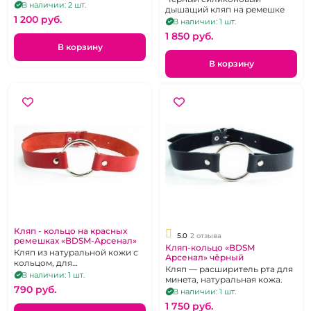
В наличии: 2 шт.
дышащий кляп на ремешке
1 200 pуб.
В наличии: 1 шт.
1 850 pуб.
В корзину
В корзину
Кляп - кольцо на красных
5.0
2 отзыва
ремешках «BDSM-Арсенал»
Кляп-кольцо «BDSM
Кляп из натуральной кожи с
Арсенал» чёрный
кольцом, для
Кляп — расширитель рта для
принудительного орального
В наличии: 1 шт.
минета, натуральная кожа.
секса
790 pуб.
В наличии: 1 шт.
1 750 pуб.