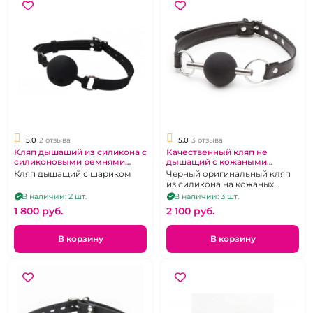
5.0
2 отзыва
5.0
3 отзыва
Кляп дышащий из силикона с
Качественный кляп не
силиконовыми ремнями
дышащий с кожаными
размер М
ремнями
Кляп дышащий с шариком
Черный оригинальный кляп
из силикона на кожаных
ремешках
В наличии: 2 шт.
В наличии: 3 шт.
1 800 pуб.
2 100 pуб.
В корзину
В корзину