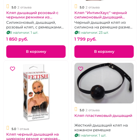
5.0
2 отзыва
5.0
2 отзыва
Кляп дышащий розовый с
Кляп "ИнтимХаус" черный
черными ремнями из
силиконовый дышащий
силикона размер S
размер M
Силиконовый, дышащий,
Черный дышащий кляп из
розовый кляп, с ремешками
силикона на ремешке размер
из натуральной кожи черного
М
В наличии: 1 шт.
В наличии: 23 шт.
цвета.
1 850 pуб.
1 799 pуб.
В корзину
В корзину
5.0
2 отзыва
Кляп пластиковый дышащий
Жесткий дышащий кляп на
5.0
1 отзыв
кожаном ремешке
Кляп черный дышащий на
В наличии: 1 шт.
широком ремне и черная