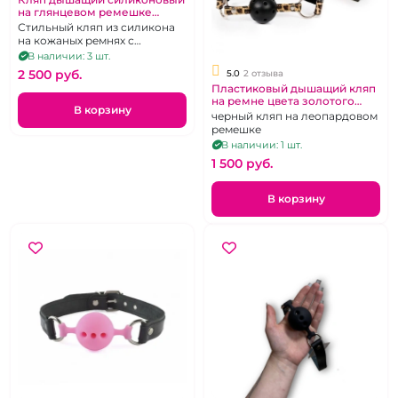
на глянцевом ремешке
"Sitabella"
Стильный кляп из силикона
на кожаных ремнях с
лакироваными всавками
В наличии: 3 шт.
2 500 pуб.
5.0
2 отзыва
Пластиковый дышащий кляп
на ремне цвета золотого
В корзину
леопарда "Notabu"
черный кляп на леопардовом
ремешке
В наличии: 1 шт.
1 500 pуб.
В корзину