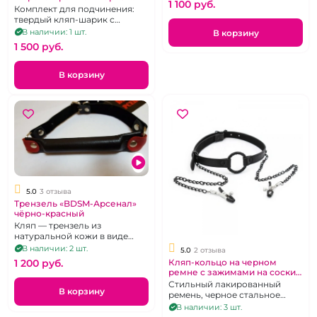
1 100 pуб.
глухая маска "Fetish"
Комплект для подчинения:
твердый кляп-шарик с
ремешком на липучке и
В наличии: 1 шт.
В корзину
глухая маска на глаза
1 500 pуб.
В корзину
5.0
3 отзыва
Трензель «BDSM-Арсенал»
чёрно-красный
Кляп — трензель из
натуральной кожи в виде
уздечки
В наличии: 2 шт.
5.0
2 отзыва
1 200 pуб.
Кляп-кольцо на черном
ремне с зажимами на соски
«Lux Fetish»
Стильный лакированный
В корзину
ремень, черное стальное
кольцо, клипсы с
В наличии: 3 шт.
силиконовыми