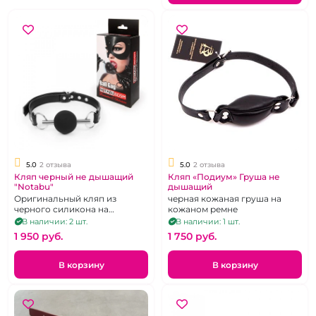
5.0
2 отзыва
5.0
2 отзыва
Кляп черный не дышащий
Кляп «Подиум» Груша не
"Notabu"
дышащий
Оригинальный кляп из
черная кожаная груша на
черного силикона на
кожаном ремне
кожаных ремешках.
В наличии: 2 шт.
В наличии: 1 шт.
1 950 pуб.
1 750 pуб.
В корзину
В корзину