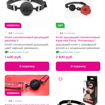
НОВИНКА
ХИТ
5.0
2 отзыва
5.0
3 отзыва
Кляп силиконовый дышащий
Кляп дышащий силиконовый
размер S
Красная Роза "Интимхаус"
Кляп силиконовый дышащий,
дышащий кляп с шикарной
цвет черный, ремешок:
розой и с кожаными ремнями
силикон черного цвета,
В наличии: 2 шт.
В наличии: 2 шт.
приятный на ощупь, размер:S
1 400 pуб.
2 500 pуб.
В корзину
В корзину
НОВИНКА
5.0
1 отзыв
Кляп дышащий силиконовый