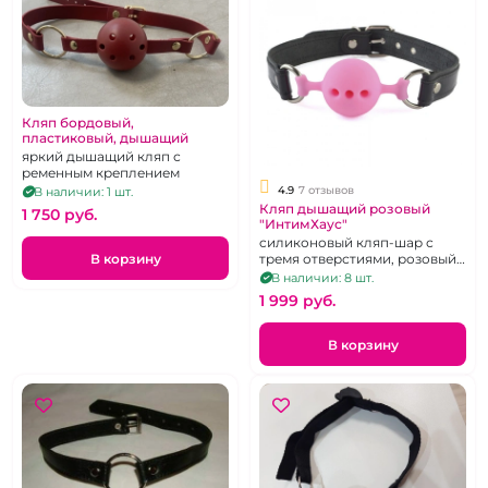
Кляп бордовый,
пластиковый, дышащий
яркий дышащий кляп с
ременным креплением
4.9
7 отзывов
В наличии: 1 шт.
Кляп дышащий розовый
1 750 pуб.
"ИнтимХаус"
cиликоновый кляп-шар с
В корзину
тремя отверстиями, розовый,
с ремешками из натуральной
В наличии: 8 шт.
кожи черного цвета
1 999 pуб.
В корзину