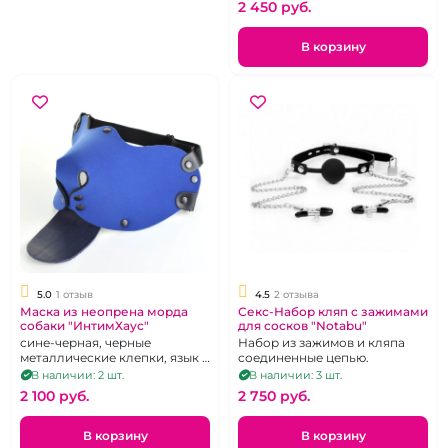
2 450 pуб.
прокладочками на длинных
цепочках
В корзину
5.0
1 отзыв
4.5
2 отзыва
Маска из неопрена морда
Секс-Набор кляп с зажимами
собаки "ИнтимХаус"
для сосков "Notabu"
сине-черная, черные
Набор из зажимов и кляпа
металлические клепки, язык и
соединенные цепью.
прочая фурнитура - кожа,
В наличии: 2 шт.
В наличии: 3 шт.
регулировка при помощи 2
2 100 pуб.
2 750 pуб.
резинок сзади и пряжек
В корзину
В корзину