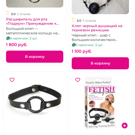
5.0
2 отзыва
Расширитель для рта
5.0
3 отзыва
«Подиум» Принуждение к
Кляп черный дышащий на
оральному сексу
Большой кляп —
тканевом ремешке
метапллическое кольцо на
Черный кляп - шар с
кожанных ремешках
В наличии: 2 шт.
большим количеством
1 800 pуб.
отверстий для дыхания
В наличии: 2 шт.
1 100 pуб.
В корзину
В корзину