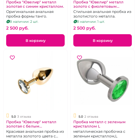
Пробка "Ювелир" металл
Пробка "Ювелир" металл
золотая с синим кристаллом.
золото с фиолетовым
кристаллом
Оригинальная анальная
Стильная анальная пробка из
пробка формы танго.
золотистого металла.
В наличии: 2 шт.
В наличии: 1 шт.
2 500 pуб.
2 500 pуб.
В корзину
В корзину
5.0
3 отзыва
5.0
2 отзыва
Пробка "Ювелир" металл
Пробка металл с зеленым
золотая с белым
кристаллом L
кристаллом.
Красивая анальная пробка из
металлическая пробочка с
металла золотого цвета с
зеленым кристаллом,L