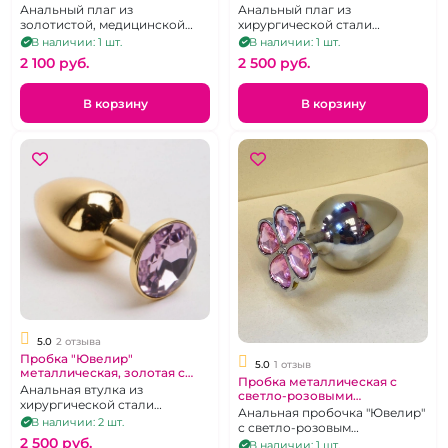
кристаллом s
желтым кристаллом размер
Анальный плаг из
Анальный плаг из
М
золотистой, медицинской
хирургической стали
стали, грушевидной формы, с
золотого цвета, украшенный
В наличии: 1 шт.
В наличии: 1 шт.
ярко-алым кристаллом
жёлтым кристаллом. Размер
2 100 pуб.
2 500 pуб.
"Рубин". Размер М.
M.
В корзину
В корзину
5.0
2 отзыва
Пробка "Ювелир"
5.0
1 отзыв
металлическая, золотая с
Пробка металлическая с
сиреневым кристаллом
Анальная втулка из
светло-розовыми
размер М
хирургической стали
кристаллами "Клевер" L
Анальная пробочка "Ювелир"
золотого цвета с нежно-
В наличии: 2 шт.
с светло-розовым
сиреневым кристаллом.
2 500 pуб.
кристаллом
В наличии: 1 шт.