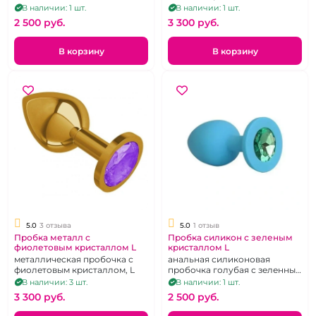
кристаллом в виде большого
В наличии: 1 шт.
В наличии: 1 шт.
брильянта.
2 500 pуб.
3 300 pуб.
В корзину
В корзину
5.0
3 отзыва
5.0
1 отзыв
Пробка металл с
Пробка силикон с зеленым
фиолетовым кристаллом L
кристаллом L
металлическая пробочка с
анальная силиконовая
фиолетовым кристаллом, L
пробочка голубая с зеленным
кристалом L
В наличии: 3 шт.
В наличии: 1 шт.
3 300 pуб.
2 500 pуб.