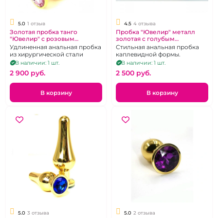
5.0
1 отзыв
4.5
4 отзыва
Золотая пробка танго
Пробка "Ювелир" металл
"Ювелир" с розовым
золотая с голубым
кристаллом
кристаллом.
Удлиненная анальная пробка
Стильная анальная пробка
из хирургической стали
каплевидной формы.
В наличии: 1 шт.
В наличии: 1 шт.
2 900 pуб.
2 500 pуб.
В корзину
В корзину
5.0
3 отзыва
5.0
2 отзыва