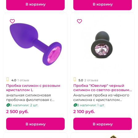
В корзину
В корзину
4.0
1 отзыв
5.0
2 отзыва
Пробка силикон с розовым
Пробка "Ювелир" черный
кристаллом L
силикон со светло-розовым
кристаллом L
анальная силиконовая
Анальная пробка из чёрного
пробочка фиолетовая с
силикона с кристаллом
розовым кристалом L
нежно-розового цвета в
В наличии: 2 шт.
В наличии: 1 шт.
основании. Размер L
2 500 pуб.
2 100 pуб.
В корзину
В корзину