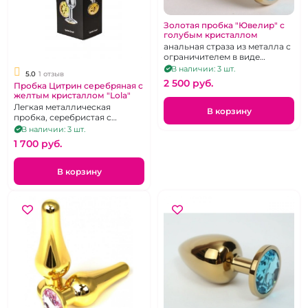
Золотая пробка "Ювелир" с
голубым кристаллом
анальная страза из металла с
ограничителем в виде
голубого сердца
В наличии: 3 шт.
5.0
1 отзыв
2 500 pуб.
Пробка Цитрин серебряная с
желтым кристаллом "Lola"
Легкая металлическая
В корзину
пробка, серебристая с
желтым кристаллом
В наличии: 3 шт.
1 700 pуб.
В корзину