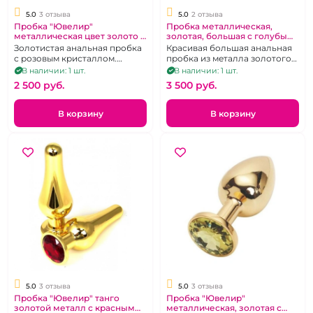
5.0
3 отзыва
5.0
2 отзыва
Пробка "Ювелир"
Пробка металлическая,
металлическая цвет золото с
золотая, большая с голубым
розовым кристаллом S
кристаллом в форме сердца
Золотистая анальная пробка
Красивая большая анальная
с розовым кристаллом.
пробка из металла золотого
Размер S/
цвета.
В наличии: 1 шт.
В наличии: 1 шт.
2 500 pуб.
3 500 pуб.
В корзину
В корзину
5.0
3 отзыва
5.0
3 отзыва
Пробка "Ювелир" танго
Пробка "Ювелир"
золотой металл с красным
металлическая, золотая с