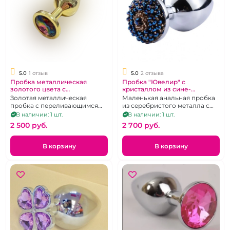
5.0
1 отзыв
5.0
2 отзыва
Пробка металлическая
Пробка "Ювелир" с
золотого цвета с
кристаллом из сине-
разноцветным кристаллом М
золотого бисера S
Золотая металлическая
Маленькая анальная пробка
пробка с переливающимся
из серебристого металла с
радужным кристаллом в
роскошно украшенным
В наличии: 1 шт.
В наличии: 1 шт.
основании
бисером основанием.
2 500 pуб.
2 700 pуб.
В корзину
В корзину