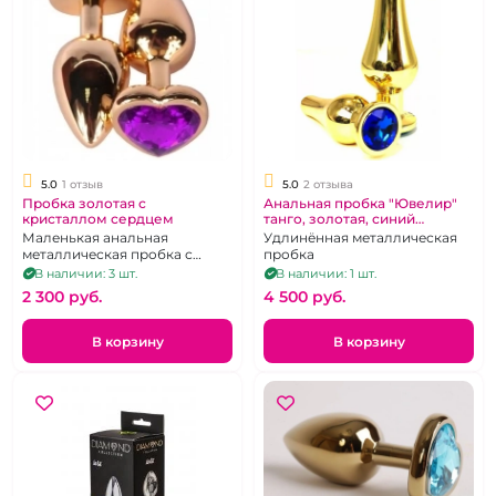
5.0
1 отзыв
5.0
2 отзыва
Пробка золотая с
Анальная пробка "Ювелир"
кристаллом сердцем
танго, золотая, синий
кристалл, размер L
Маленькая анальная
Удлинённая металлическая
металлическая пробка с
пробка
золотым покрытием и с
В наличии: 3 шт.
В наличии: 1 шт.
кристаллом в форме сердца
2 300 pуб.
4 500 pуб.
В корзину
В корзину