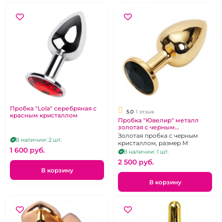
Пробка "Lola" серебряная с
5.0
1 отзыв
красным кристаллом
Пробка "Ювелир" металл
золотая с черным
кристаллом
Золотая пробка с черным
В наличии: 2 шт.
кристаллом, размер М
1 600 pуб.
В наличии: 1 шт.
2 500 pуб.
В корзину
В корзину