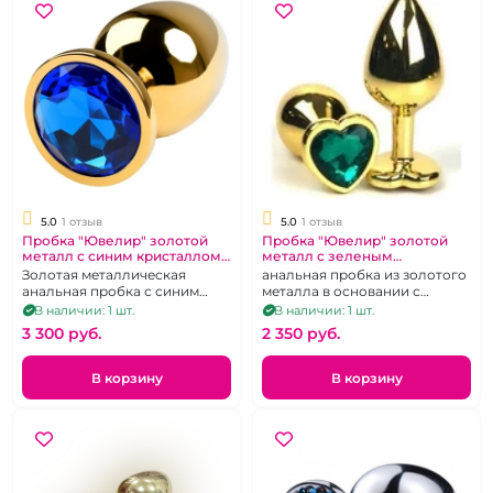
5.0
1 отзыв
5.0
1 отзыв
Пробка "Ювелир" золотой
Пробка "Ювелир" золотой
металл с синим кристаллом
металл с зеленым
M
кристаллом М
Золотая металлическая
анальная пробка из золотого
анальная пробка с синим
металла в основании с
кристаллом, размер М
зеленым кристаллом в виде
В наличии: 1 шт.
В наличии: 1 шт.
сердца. Размер M
3 300 pуб.
2 350 pуб.
В корзину
В корзину