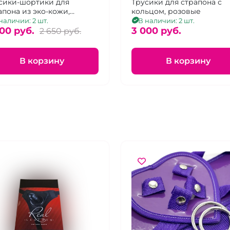
бок "No Mercy" Faster
сики-шортики для
Трусики для страпона с
апона из эко-кожи,
кольцом, розовые
змер S/M
ные, с круглым
наличии: 2 шт.
В наличии: 2 шт.
ерстием. Размер S/M.
00 pуб.
3 000 pуб.
2 650 pуб.
В корзину
В корзину