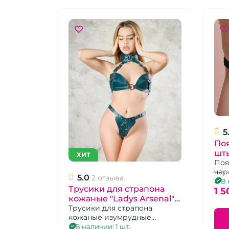
5
Поя
шты
ХИТ
осн
Поя
чер
ун
5.0
2 отзыва
все
В 
Трусики для страпона
1 5
кожаные "Ladys Arsenal"
изумрудные стринги с
Трусики для страпона
кожаные изумрудные
кольцом
стринги с кольцом, р 42-46
В наличии: 1 шт.