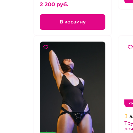
2 200 pуб.
В корзину
-1
5
Тру
лоя