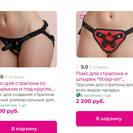
5.0
2 отзыва
Пояс для страпона и
.0
4 отзыва
штырек "Strap-on"
с для страпона со
универсальный черно
Трусики для страпона дл
рьком и под круглое
всех видов насадок.
красный
ование "Strap-on"
с для создания страпона
В наличии: 1 шт.
ный универсальный для
иверсальный черный
2 200 pуб.
х типов насадок
наличии: 1 шт.
00 pуб.
В корзину
В корзину