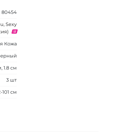
80454
u, Sexy
сия)
я Кожа
Черный
м, 1.8 см
3 шт
-101 см