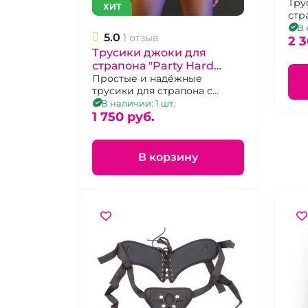
про
Тру
ХИТ
стр
ра
чер
В 
5.0
1 отзыв
отв
2 3
Трусики джоки для
страпона "Party Hard
Instigator"
Простые и надёжные
трусики для страпона с
кольцеобразной фиксацией
В наличии: 1 шт.
насадки.
1 750 pуб.
В корзину