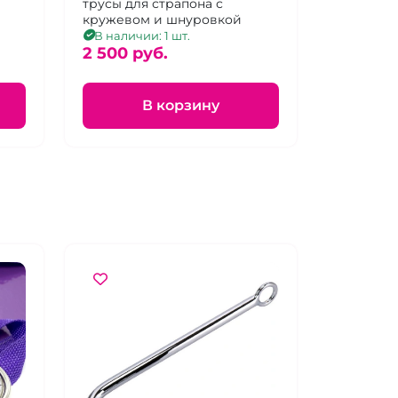
спинка на шнуровке
трусы для страпона с
кружевом и шнуровкой
В наличии: 1 шт.
2 500 pуб.
В корзину