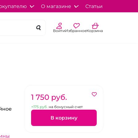
окупателю
О магазине
Статьи
Войти
Избранное
Корзина
1 750 pуб.
+175 pуб.
на бонусный счет
йное
В корзину
зины