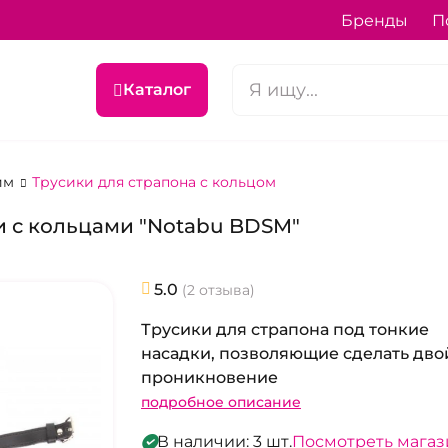
Бренды
П
Каталог
ним
Трусики для страпона с кольцом
ги с кольцами "Notabu BDSM"
5.0
(2 отзыва)
Трусики для страпона под тонкие
насадки, позволяющие сделать дво
проникновение
подробное описание
В наличии: 3 шт.
Посмотреть мага