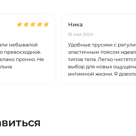
Ника
16 мая 2024
вили небывалой
Удобные трусики с регу
о превосходное.
эластичным поясом идеал
делано прочно. Не
типов тела. Легко чистят
ольна
выбор для новых ощущени
интимной жизни. Я довол
авиться