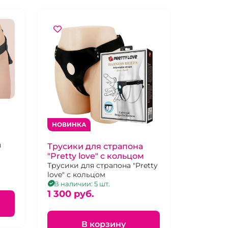
НОВИНКА
-
я
Трусики для страпона
"Pretty love" с кольцом
Трусики для страпона "Pretty
love" с кольцом
В наличии: 5 шт.
1 300 pуб.
В корзину