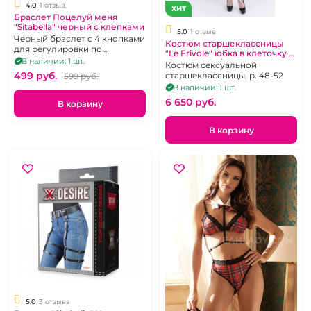
4.0
1 отзыв
ХИТ
Браслет Поцелуй меня
"Sitabella" черный с клепками
5.0
1 отзыв
Черный браслет с 4 кнопками
Костюм старшеклассницы
для регулировки по
"Le Frivole" юбка в клеточку и
запястью, гравировка на
В наличии: 1 шт.
белый топ L/XL
Костюм сексуальной
металле "Kiss me"
499 pуб.
старшеклассницы, р. 48-52
599 pуб.
В наличии: 1 шт.
6 650 pуб.
В корзину
В корзину
5.0
3 отзыва