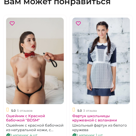
Вам может понравиться
5.0
5 отзывов
5.0
3 отзыва
Ошейник с Красной
Фартук школьницы
бабочкой "BDSM"
кружевной с воланами
Ошейник с красной бабочкой
Школьный фартук из белого
из натуральной кожи, с
кружева
колечком для фиксации,
В наличии: 4 шт.
В наличии: 1 шт.