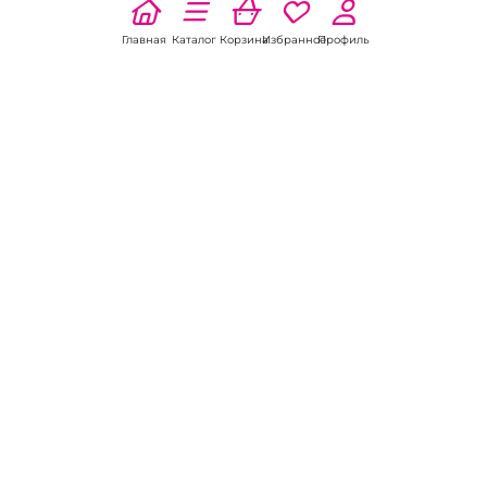
Главная
Каталог
Корзина
Избранное
Профиль
Наши соц
сети:
Если есть
вопросы:
КОНТАКТЫ В НИКЕЛЕ
8 (800) 301-70-69
intimhouse@mail.ru
КАТАЛОГ
Подарки и сувениры