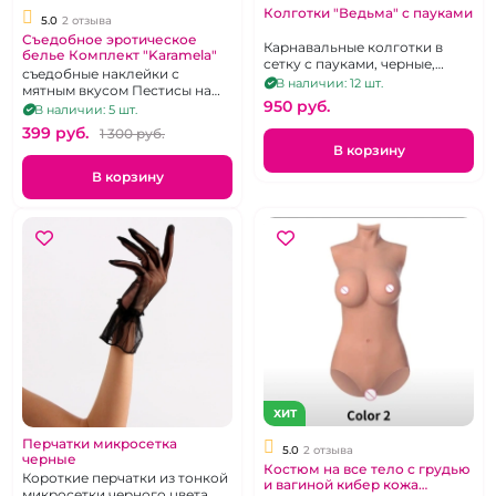
Колготки "Ведьма" с пауками
5.0
2 отзыва
Съедобное эротическое
Карнавальные колготки в
белье Комплект "Karamela"
сетку с пауками, черные,
съедобные наклейки с
размер универсальный
В наличии: 12 шт.
мятным вкусом Пестисы на
950 pуб.
груди и зону бикини
В наличии: 5 шт.
399 pуб.
1 300 pуб.
В корзину
В корзину
ХИТ
Перчатки микросетка
5.0
2 отзыва
черные
Костюм на все тело с грудью
Короткие перчатки из тонкой
и вагиной кибер кожа
микросетки черного цвета