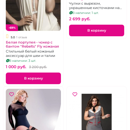
силикона, сзади разрез с
Чулки с вырезом,
кисточкой и цепочкой
украшенные кисточками на
резинке без силикона, р. 46-
В наличии: 1 шт.
48
2 699 pуб.
-69%
В корзину
5.0
1 отзыв
Белая портупея - чокер с
бантом "Rebelts" Fly кожаная
Стильный белый кожаный
аксессуар для шеи и талии
В наличии: 3 шт.
1 000 pуб.
3 200 pуб.
В корзину