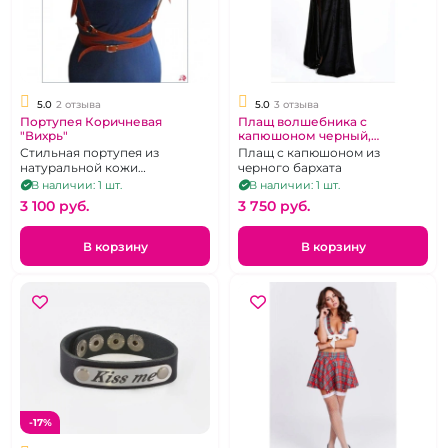
5.0
2 отзыва
5.0
3 отзыва
Портупея Коричневая
Плащ волшебника с
"Вихрь"
капюшоном черный,
бархатистый, длинный
Стильная портупея из
Плащ с капюшоном из
Хогвартс
натуральной кожи
черного бархата
коричневого цвета.
В наличии: 1 шт.
В наличии: 1 шт.
3 100 pуб.
3 750 pуб.
В корзину
В корзину
-17%