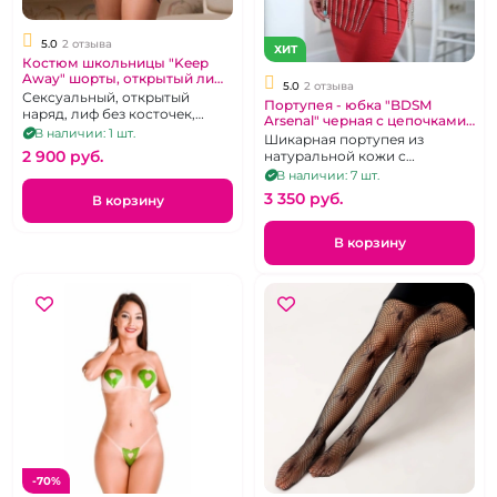
5.0
2 отзыва
ХИТ
Костюм школьницы "Keep
Away" шорты, открытый лиф,
5.0
2 отзыва
подвязки и галстук размер
Сексуальный, открытый
Портупея - юбка "BDSM
5XL 52-54
наряд, лиф без косточек,
Arsenal" черная с цепочками
размер 52-54
В наличии: 1 шт.
кожаная
Шикарная портупея из
2 900 pуб.
натуральной кожи с
цепочками
В наличии: 7 шт.
3 350 pуб.
В корзину
В корзину
-70%