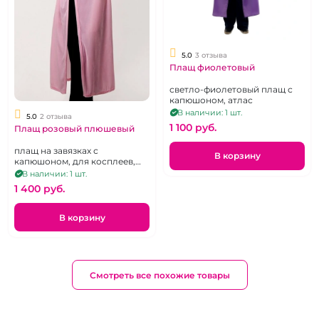
5.0
3 отзыва
Плащ фиолетовый
светло-фиолетовый плащ с
капюшоном, атлас
В наличии: 1 шт.
5.0
2 отзыва
1 100 pуб.
Плащ розовый плюшевый
плащ на завязках с
В корзину
капюшоном, для косплеев,
вечеринок и ролевых игр
В наличии: 1 шт.
1 400 pуб.
В корзину
Смотреть все похожие товары