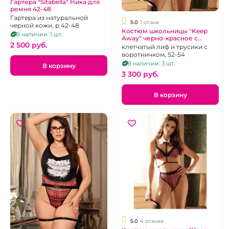
Гартера "Sitabella" Ника для
ремня 42-48
Гартера из натуральной
5.0
1 отзыв
черной кожи, р 42-48
Костюм школьницы "Keep
В наличии: 1 шт.
Away" черно-красное с
2 500 pуб.
воротником, 52-54
клетчатый лиф и трусики с
воротничком, 52-54
В наличии: 3 шт.
В корзину
3 300 pуб.
В корзину
5.0
4 отзыва