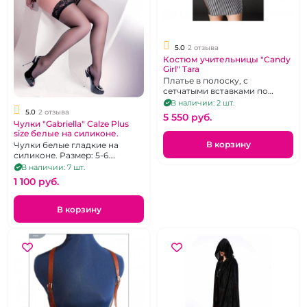
5.0
2 отзыва
Костюм учительницы "Candy
Girl" Tara
Платье в полоску, с
сетчатыми вставками по
бокам, галстук, указка, и
В наличии: 2 шт.
стринги для создания образа
5.0
2 отзыва
5 550 pуб.
сексуальной учительницы. р.
Чулки "Gabriella" Calze Plus
50-56.
size белые на силиконе.
В корзину
Чулки белые гладкие на
силиконе. Размер: 5-6.
Плотность - 15 den.
В наличии: 7 шт.
1 100 pуб.
В корзину