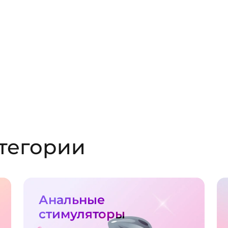
тегории
Анальные
стимуляторы