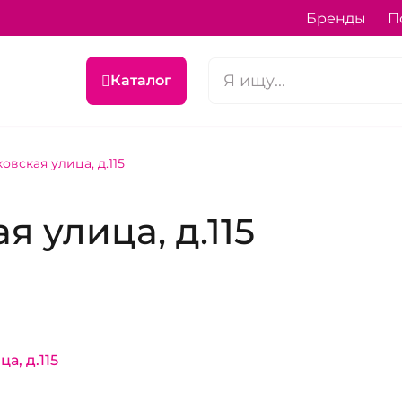
Бренды
П
Каталог
овская улица, д.115
 улица, д.115
а, д.115