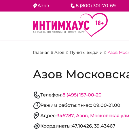
Азов
8 (800) 301-70-69
Главная
Азов
Пункты выдачи
Азов Моск
Азов Московская
Телефон:
8 (495) 157-00-20
Режим работы:
пн-вс: 09.00-21.00
Адрес:
346787, Азов, Московская улиц
Координаты:
47.10426, 39.43467