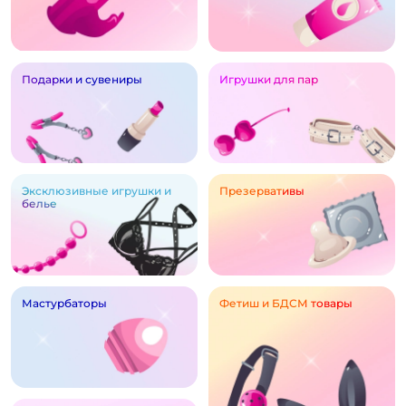
Подарки и сувениры
Игрушки для пар
Эксклюзивные игрушки и
Презервативы
белье
Мастурбаторы
Фетиш и БДСМ товары