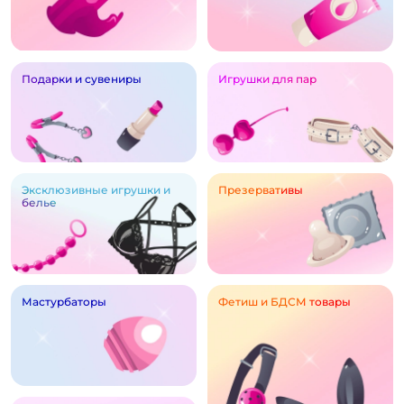
Подарки и сувениры
Игрушки для пар
Эксклюзивные игрушки и
Презервативы
белье
Мастурбаторы
Фетиш и БДСМ товары