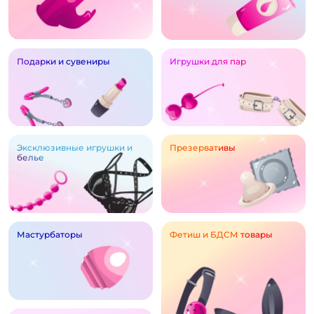
Подарки и сувениры
Игрушки для пар
Эксклюзивные игрушки и
Презервативы
белье
Мастурбаторы
Фетиш и БДСМ товары