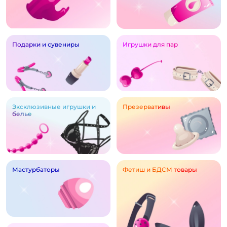
Подарки и сувениры
Игрушки для пар
Эксклюзивные игрушки и
Презервативы
белье
Мастурбаторы
Фетиш и БДСМ товары