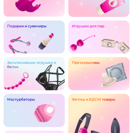
Подарки и сувениры
Игрушки для пар
Эксклюзивные игрушки и
Презервативы
белье
Мастурбаторы
Фетиш и БДСМ товары