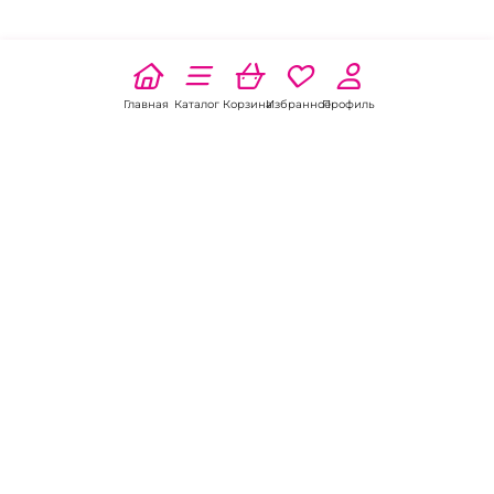
Главная
Каталог
Корзина
Избранное
Профиль
Наши соц
сети:
Если есть
вопросы:
КОНТАКТЫ В БАТАЙСКЕ
Пункт выдачи