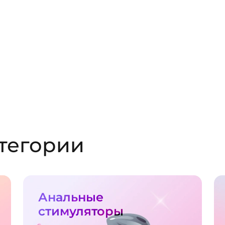
тегории
Анальные
стимуляторы