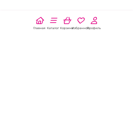
Главная
Каталог
Корзина
Избранное
Профиль
Наши соц
сети:
Если есть
вопросы:
КОНТАКТЫ В ЧАЙКОВСКОМ
Пункт выдачи