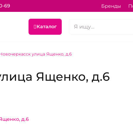
70-69
Бренды
П
Каталог
Новочеркасск улица Ященко, д.6
лица Ященко, д.6
Ященко, д.6