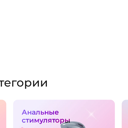
тегории
Анальные
стимуляторы