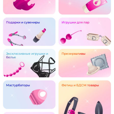
Подарки и сувениры
Игрушки для пар
Эксклюзивные игрушки и
Презервативы
белье
Мастурбаторы
Фетиш и БДСМ товары