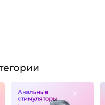
тегории
Анальные
стимуляторы