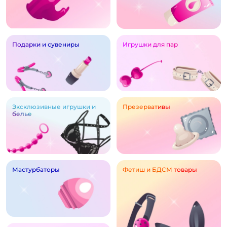
Подарки и сувениры
Игрушки для пар
Эксклюзивные игрушки и
Презервативы
белье
Мастурбаторы
Фетиш и БДСМ товары