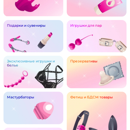
Подарки и сувениры
Игрушки для пар
Эксклюзивные игрушки и
Презервативы
белье
Мастурбаторы
Фетиш и БДСМ товары