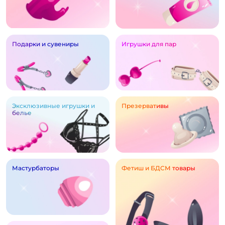
Подарки и сувениры
Игрушки для пар
Эксклюзивные игрушки и
Презервативы
белье
Мастурбаторы
Фетиш и БДСМ товары