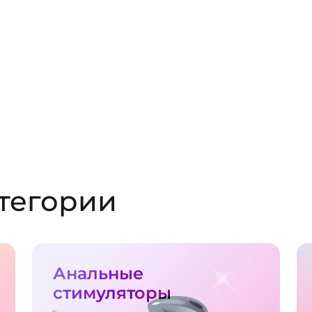
тегории
Анальные
стимуляторы