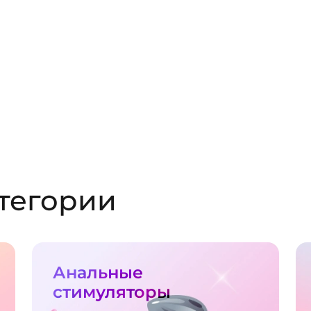
тегории
Анальные
стимуляторы