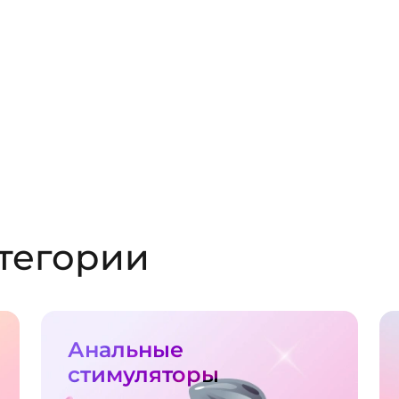
тегории
Анальные
стимуляторы