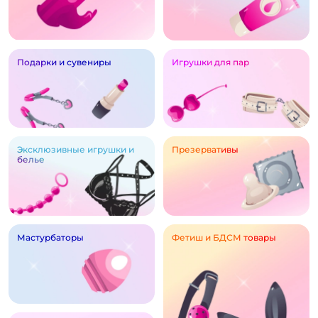
Подарки и сувениры
Игрушки для пар
Эксклюзивные игрушки и
Презервативы
белье
Мастурбаторы
Фетиш и БДСМ товары