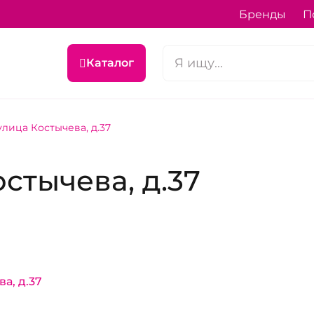
Бренды
П
Каталог
лица Костычева, д.37
стычева, д.37
а, д.37