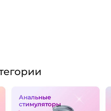
тегории
Анальные
стимуляторы