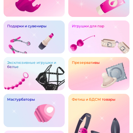
Подарки и сувениры
Игрушки для пар
Эксклюзивные игрушки и
Презервативы
белье
Мастурбаторы
Фетиш и БДСМ товары