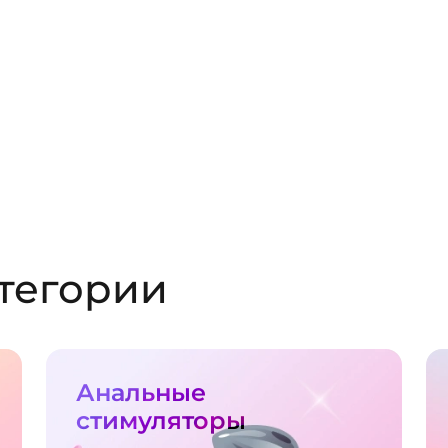
тегории
Анальные
стимуляторы