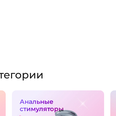
тегории
Анальные
стимуляторы