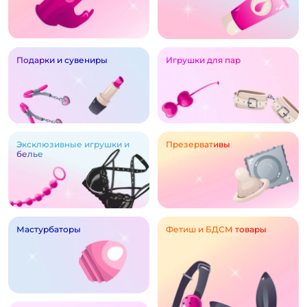
Подарки и сувениры
Игрушки для пар
Эксклюзивные игрушки и
Презервативы
белье
Мастурбаторы
Фетиш и БДСМ товары