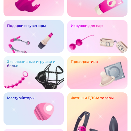
Подарки и сувениры
Игрушки для пар
Эксклюзивные игрушки и
Презервативы
белье
Мастурбаторы
Фетиш и БДСМ товары