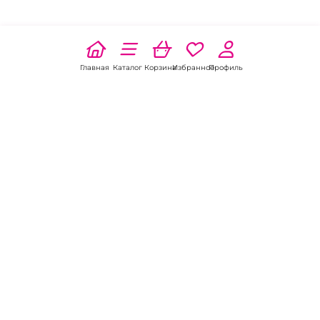
Главная
Каталог
Корзина
Избранное
Профиль
Наши соц
сети:
Если есть
вопросы:
КОНТАКТЫ В ПСКОВЕ
Пункт выдачи