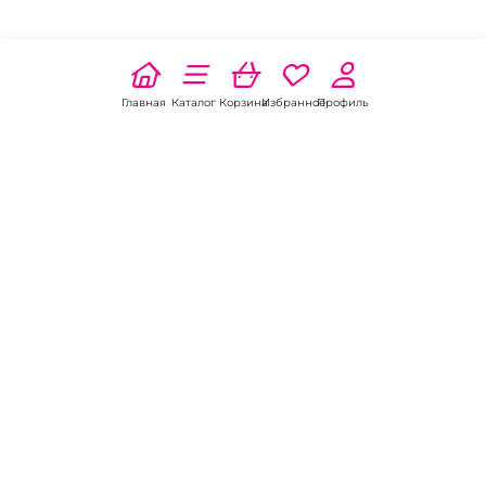
Главная
Каталог
Корзина
Избранное
Профиль
Наши соц
сети:
Если есть
вопросы:
КОНТАКТЫ В ПСКОВЕ
Пункт выдачи