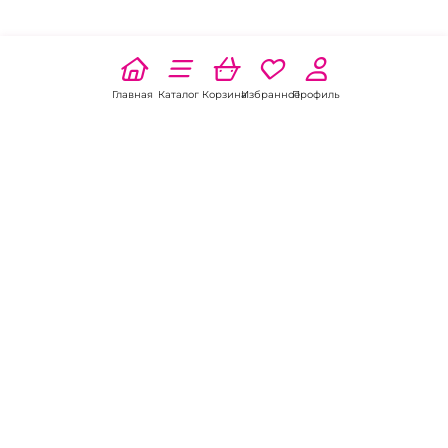
Главная
Каталог
Корзина
Избранное
Профиль
Наши соц
сети:
Если есть
вопросы:
КОНТАКТЫ В РОСТОВЕ-НА-ДОНУ
Пункт выдачи