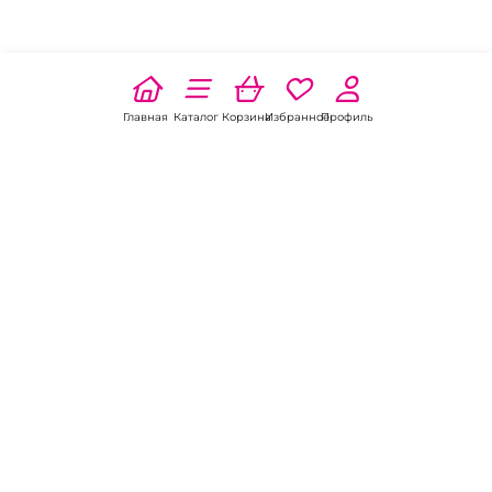
Главная
Каталог
Корзина
Избранное
Профиль
Наши соц
сети:
Если есть
вопросы:
КОНТАКТЫ В РОСТОВЕ-НА-ДОНУ
Пункт выдачи