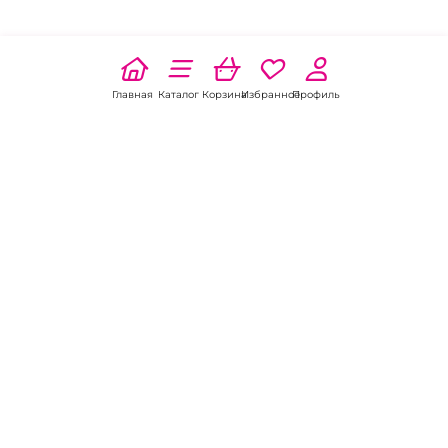
Главная
Каталог
Корзина
Избранное
Профиль
Наши соц
сети:
Если есть
вопросы:
КОНТАКТЫ В РОСТОВЕ-НА-ДОНУ
Пункт выдачи