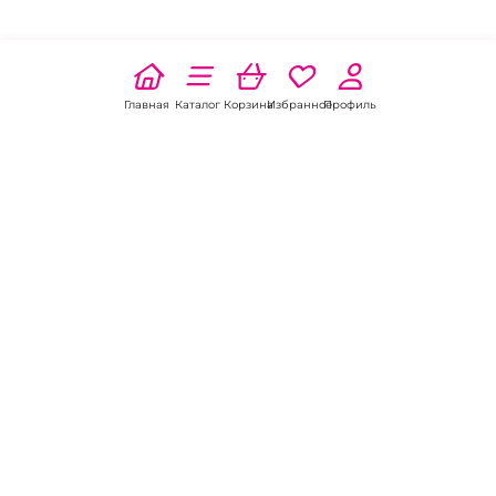
Главная
Каталог
Корзина
Избранное
Профиль
Наши соц
сети:
Если есть
вопросы:
КОНТАКТЫ В РОСТОВЕ-НА-ДОНУ
Пункт выдачи