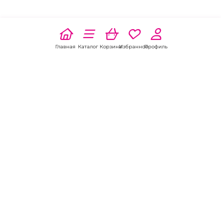
Главная
Каталог
Корзина
Избранное
Профиль
Наши соц
сети:
Если есть
вопросы:
КОНТАКТЫ В РОСТОВЕ-НА-ДОНУ
Пункт выдачи