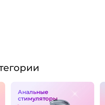
тегории
Анальные
стимуляторы