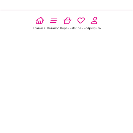
Главная
Каталог
Корзина
Избранное
Профиль
Наши соц
сети:
Если есть
вопросы:
КОНТАКТЫ В ВЛАДИВОСТОКЕ
Пункт выдачи