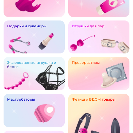
Подарки и сувениры
Игрушки для пар
Эксклюзивные игрушки и
Презервативы
белье
Мастурбаторы
Фетиш и БДСМ товары