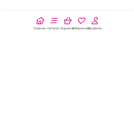
Главная
Каталог
Корзина
Избранное
Профиль
Наши соц
сети:
Если есть
вопросы:
КОНТАКТЫ В ВОЛГОДОНСКЕ
Пункт выдачи