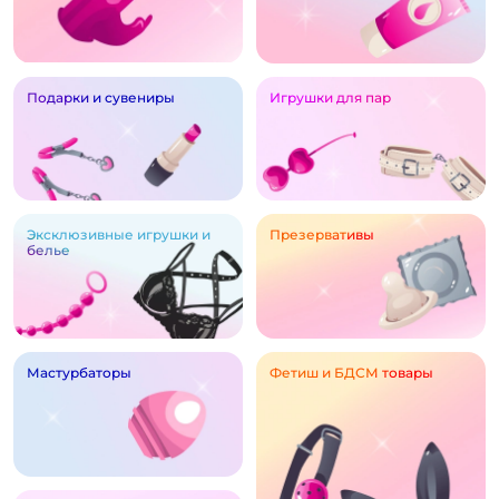
Подарки и сувениры
Игрушки для пар
Эксклюзивные игрушки и
Презервативы
белье
Мастурбаторы
Фетиш и БДСМ товары