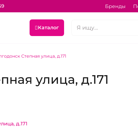
69
Бренды
П
Каталог
лгодонск Степная улица, д.171
ная улица, д.171
лица, д.171