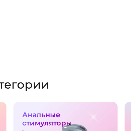
тегории
Анальные
стимуляторы