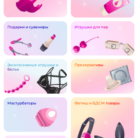
Подарки и сувениры
Игрушки для пар
Эксклюзивные игрушки и
Презервативы
белье
Мастурбаторы
Фетиш и БДСМ товары