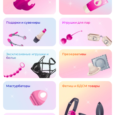
Подарки и сувениры
Игрушки для пар
Эксклюзивные игрушки и
Презервативы
белье
Мастурбаторы
Фетиш и БДСМ товары