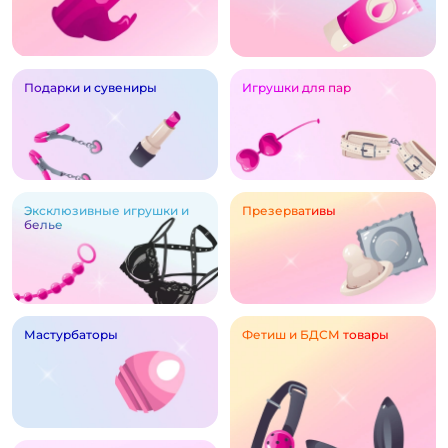
Подарки и сувениры
Игрушки для пар
Эксклюзивные игрушки и
Презервативы
белье
Мастурбаторы
Фетиш и БДСМ товары