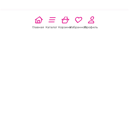
Главная
Каталог
Корзина
Избранное
Профиль
Наши соц
сети:
Если есть
вопросы:
КОНТАКТЫ В ДОНЕЦКЕ
Пункт выдачи