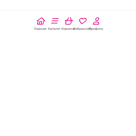
Главная
Каталог
Корзина
Избранное
Профиль
Наши соц
сети:
Если есть
вопросы:
КОНТАКТЫ В ДОНЕЦКЕ
Пункт выдачи